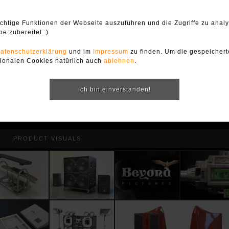
chtige Funktionen der Webseite auszuführen und die Zugriffe zu analy
be zubereitet :)
atenschutzerklärung
und im
Impressum
zu finden. Um die gespeicher
tionalen Cookies natürlich auch
ablehnen
.
Ich bin einverstanden!
PRODUCT VISUALS